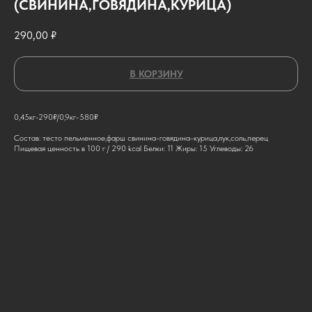
(СВИНИНА,ГОВЯДИНА,КУРИЦА)
290,00
₽
В КОРЗИНУ
0,45кг-290₽/0,9кг-580₽
Состав: тесто пельменное,фарш свинина-говядина-курица,лук,соль,перец
Пищевая ценность в 100 г / 290 kcal Белки: 11 Жиры: 15 Углеводы: 26