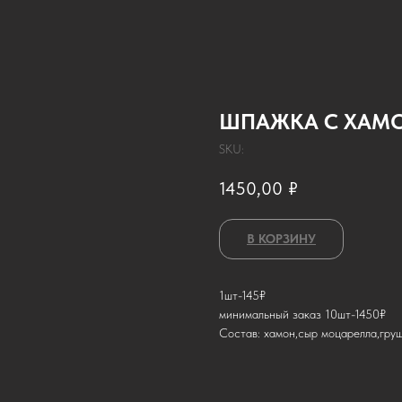
ШПАЖКА С ХАМ
SKU:
1450,00
₽
В КОРЗИНУ
1шт-145₽
минимальный заказ 10шт-1450₽
Состав: хамон,сыр моцарелла,гру