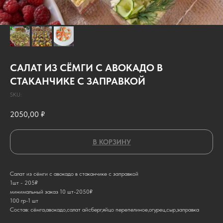
САЛАТ ИЗ СЁМГИ С АВОКАДО В
СТАКАНЧИКЕ С ЗАПРАВКОЙ
SKU:
2050,00
₽
В КОРЗИНУ
Салат из сёмги с авокадо в стаканчике с заправкой
1шт - 205₽
минимальный заказ 10 шт-2050₽
100 гр-1 шт
Состав: сёмга,авокадо,салат айсберг,яйцо перепелиное,огурец,сыр,заправка