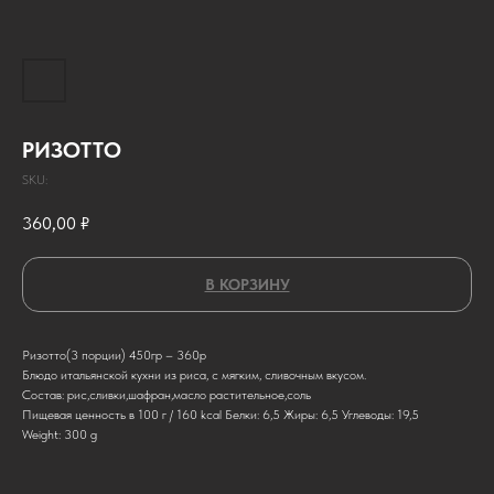
РИЗОТТО
SKU:
360,00
₽
В КОРЗИНУ
Ризотто(3 порции) 450гр – 360р
Блюдо итальянской кухни из риса, с мягким, сливочным вкусом.
Состав: рис,сливки,шафран,масло растительное,соль
Пищевая ценность в 100 г / 160 kcal Белки: 6,5 Жиры: 6,5 Углеводы: 19,5
Weight: 300 g