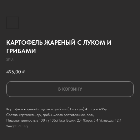
КАРТОФЕЛЬ ЖАРЕНЫЙ С ЛУКОМ И
ГРИБАМИ
SKU:
495,00
₽
В КОРЗИНУ
Картофель жареный с луком и грибами (3 порции) 450гр – 495р
Состав: картофель, лук, грибы, масло растительное, соль,
Пищевая ценность в 100 г / 106,7 kcal Белки: 2,4 Жиры: 5,4 Углеводы: 12,4
Weight: 300 g