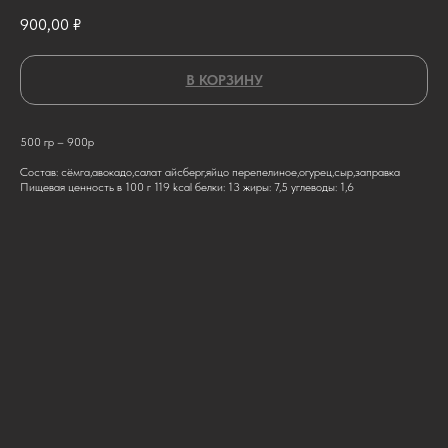
900,00
₽
В КОРЗИНУ
500 гр – 900р
Состав: сёмга,авокадо,салат айсберг,яйцо перепелиное,огурец,сыр,заправка
Пищевая ценность в 100 г 119 kcal белки: 13 жиры: 7,5 углеводы: 1,6