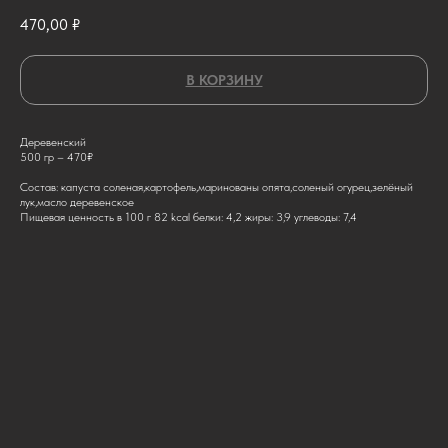
470,00
₽
В КОРЗИНУ
Деревенский
500 гр – 470₽
Состав: капуста соленая,картофель,маринованы опята,соленый огурец,зелёный
лук,масло деревенское
Пищевая ценность в 100 г 82 kcal белки: 4,2 жиры: 3,9 углеводы: 7,4